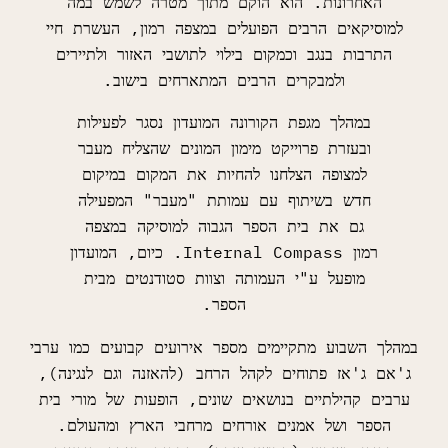
האחרונות. הוא הוקם מתוך מטרה לשמש במה
למוסיקאים הרבים הפועלים במצפה רמון, העשרת חיי
התרבות בנגב וכמקום בילוי לתושבי האזור ולתיירים
ולמבקרים הרבים המתארחים בישוב.
במהלך מגפת הקורונה המועדון נסגר לפעילות
ובעזרת פרוייקט מימון המונים שהצליח מעבר
למצופה הצלחנו להחיות את המקום במיקום
חדש בשיתוף עם עמותת "מעבר" המפעילה
גם את בית הספר הגבוה למוסיקה במצפה
רמון ssapmoC lanretnI. כיום, המועדון
מופעל ע"י העמותה וצוות
סטודנטים מבית
הספר.
במהלך השבוע מתקיימים מספר אירועים קבועים כמו ערבי
ג'אם ג'אז פתוחים לקהל הרחב (להאזנה וגם לנגינה),
ערבים קהילתיים בנושאים שונים, הופעות של מורי בית
הספר ושל אמנים אורחים מרחבי הארץ ומהעולם.