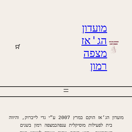
דלג
תוכן
מועדון
הג'אז
מצפה
רמון
מועדון הג’אז הוקם במרץ 7002 ע”י גדי לייברוק, והיווה
בית לפעילות מוסיקלית ענפהבמצפה רמון בשנים