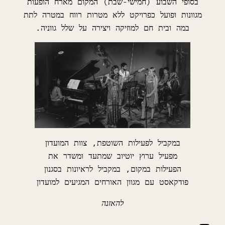
בסופי השבוע (חמישי-שבת) המקום מארח הופעות
מגוונות ופועל כפרויקט ללא מטרות רווח במטרה לתת
במה ובית חם למוזיקה ויצירה על שלל גווניה.
במקביל לפעילות השוטפת, צוות המועדון
מפעיל ערוץ יוטיוב שמתעד ומשדר את
הפעילות במקום
, במקביל לראיונות בסגנון
פודקאסט עם מגוון האורחים המגיעים למועדון
להאזנה