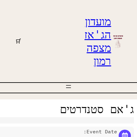
מועדון
הג'אז
מצפה
רמון
'אם סטנדרטים
Event Date: