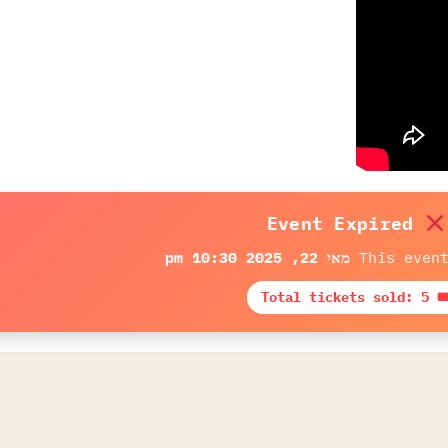
Event Expired
This even
מאי 22, 2025 10:30 pm
🎟 Total tickets sol