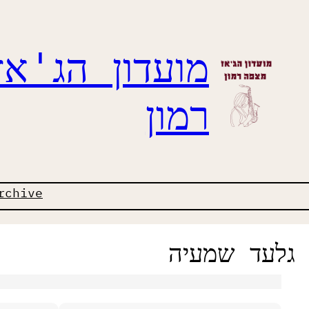
מועדון הג'א
רמון
rchive
גלעד שמעיה