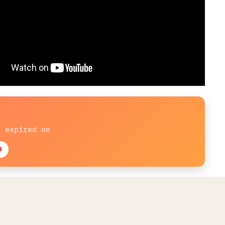
t expired on
d: 5