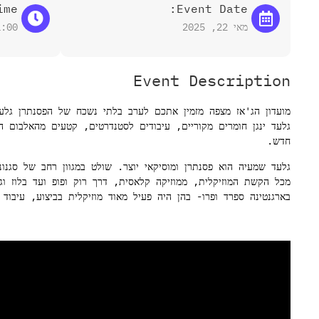
me:
Event Date:
מאי 22, 2025
1:00
Event Description
מועדון הג'אז מצפה מזמין אתכם לערב בלתי נשכח של הפסנתרן גלעד שמעי
גלעד ינגן חומרים מקוריים, עיבודים לסטנדרטים, קטעים מהאלבום ה
חדש.
גלעד שמעיה הוא פסנתרן ומוסיקאי יוצר. שולט במגוון רחב של סגנונ
מכל הקשת המוזיקלית, ממוזיקה קלאסית, דרך רוק ופופ ועד בלוז ו
בארגנטינה ספרד ופרו- בהן היה פעיל מאוד מוזיקלית בביצוע, עיבוד