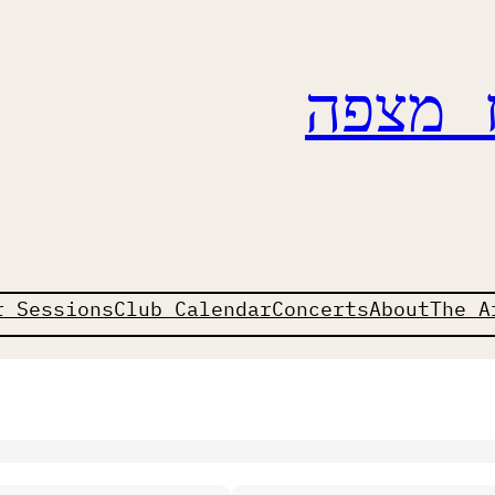
ז מצפה
r Sessions
Club Calendar
Concerts
About
The A