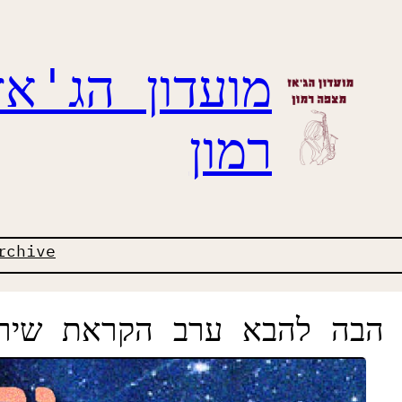
מועדון הג'א
רמון
rchive
הבה להבא ערב הקראת שירה