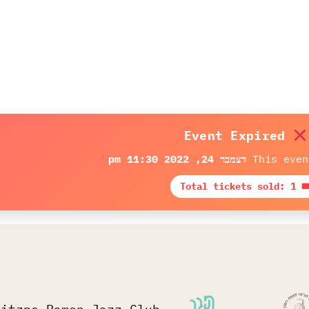
Event Expired
This even
דצמבר 24, 2022 11:30 pm
🎟 Total tickets sol