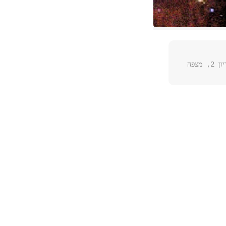
מועדון הג, שדרות בן גוריון 2, מצפה