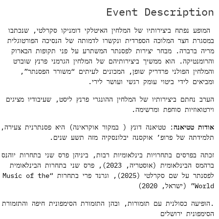
Event Descriptio
ופע נפתח ביצירותיו של המלחין האיטלקי דומניקו סקרלטי, שנכתבו
סגרת חצר המלוכה הספרדית ונקשרו לדמותה של הנסיכה הפורטוגלית
יה ברברה. מבחר יצירות לפסנתר המשתרע על פני תקופות הבארוק
רומנטיקה. הוא ממשיך ביצירותיהם של המלחין הגרמני פרנץ שוברט
מלחין הפולני פרדריק שופן, המכונים לעיתים “משורר הפסנתר”,
ביאים לידי ביטוי עומק רגשי ועושר לירי.
רב נחתם ביצירותיו של המלחין ההונגרי פרנץ ליסט, שעיבודיו מציגים
רטואוזיות סוחפת ומרשימה.
דות טטיאנה
: טטיאנה דונץ ( במקור אוקראינה) היא פסנתרנית צעירה,
מידתה של פרופ’ אוקסנה יבלונסקיה מזה תשע שנים.
תה בפרסים בתחרויות בינלאומיות רבות, ביניהן פרס שני בתחרות יוהנס
ברהמס הבינלאומית (אוסטריה, 2023), פרס שני בתחרות הבינלאומית
לפסנתר על שם סקרלטי (2025), וגרנד פרי בתחרות “Music of the
” (ישראל, 2020)
ופיעה כסולנית עם תזמורות, ובהן התזמורת הסימפונית חיפה והתזמורת
ימפונית ירושלים