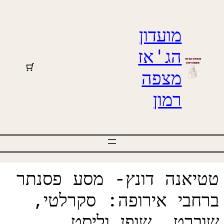
מועדון
הג'אז
מצפה
רמון
טיאנה דונץ- מסע פסנתר
רחבי אירופה: סקרלטי,
וברט, שופן וליסט