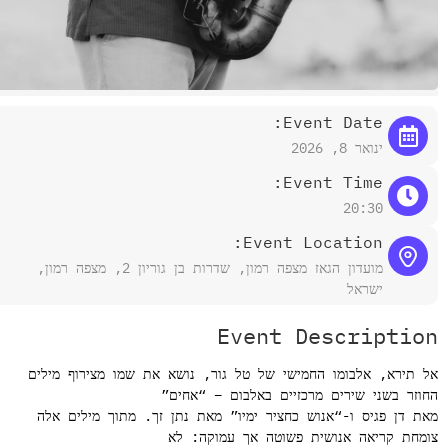
Event Date:
ינואר 8, 2026
Event Time:
20:30
Event Location:
מועדון הגאז מצפה רמון, שדרות בן גוריון 2, מצפה רמון,
ישראל
Event Descriptio
 תירא, אלבומו החמישי של טל גור, נושא את שמו מצירוף מילים
וזר בשני שירים מרכזיים באלבום – “אחים”
ת דן פגיס ו-“אנוש כחציר ימיו” מאת נתן זך. מתוך מילים אלה
מחת קריאה אנושית פשוטה אך עמוקה: לא