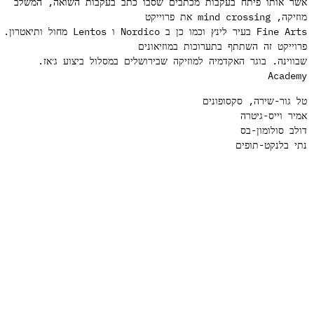
ר אותו פיתח בעקבות מכתבים שסבו כתב בעקבות השואה, המשלב
 mind crossing את פרוייקט
Fine Arts בעיר לינץ וכמו כן ב Nordico ו Lentos מחול ותיאטרון.
וייקט זה השתתף בתערוכות במוזיאונים
ווינה. בוגר האקדמיה למוזיקה שבירושלים במסלול ביצוע ג׳אז.
Acade
 גור-שירה, סקסופונים
יר וייס-גיטרה
לב סולומון-בס
י בלנקט-תופים