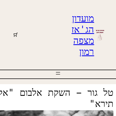
מועדון
הג'אז
מצפה
רמון
ל גור – השקת אלבום "אל
ירא"