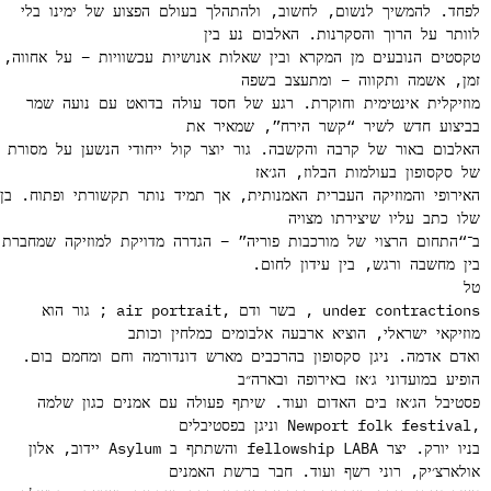
חד. להמשיך לנשום, לחשוב, ולהתהלך בעולם הפצוע של ימינו בלי
ותר על הרוך והסקרנות. האלבום נע בין
סטים הנובעים מן המקרא ובין שאלות אנושיות עכשוויות – על אחווה,
ן, אשמה ותקווה – ומתעצב בשפה
זיקלית אינטימית וחוקרת. רגע של חסד עולה בדואט עם נועה שמר
יצוע חדש לשיר “קשר הירח”, שמאיר את
לבום באור של קרבה והקשבה. גור יוצר קול ייחודי הנשען על מסורת
 סקסופון בעולמות הבלוז, הג׳אז
ירופי והמוזיקה העברית האמנותית, אך תמיד נותר תקשורתי ופתוח. בן
ו כתב עליו שיצירתו מצויה
“התחום הרצוי של מורכבות פוריה” – הגדרה מדויקת למוזיקה שמחברת
ן מחשבה ורגש, בין עידון לחום.
under contractions , בשר ודם ,air portrait ; גור הוא
זיקאי ישראלי, הוציא ארבעה אלבומים כמלחין וכותב
דם אדמה. ניגן סקסופון בהרכבים מארש דונדורמה וחם ומחמם בום.
פיע במועדוני ג׳אז באירופה ובארה״ב
טיבל הג׳אז בים האדום ועוד. שיתף פעולה עם אמנים כגון שלמה
בניו יורק. יצר fellowship LABA והשתתף ב Asylum יידוב, אלון
לארצ׳יק, רוני רשף ועוד. חבר ברשת האמנים