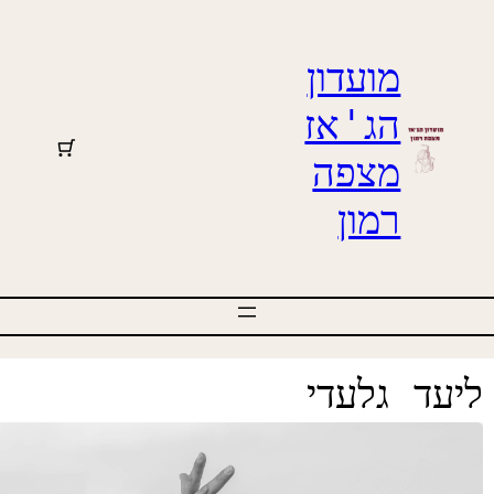
מועדון
הג'אז
מצפה
רמון
 גלעדי