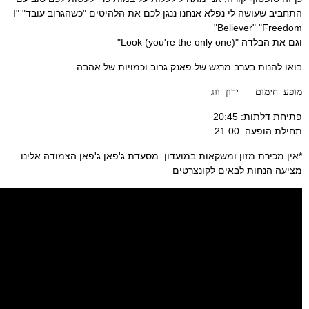
התחביב שעושה לי נפלא אנחנו ננגן לכם את הלהיטים "כשהגרוב עובד" "I
Believer" 
Look (you're the )"
ות בערב מרגש של פאנק גרוב וכמויות של אהבה
ם – ירון ווג
: 20:45
: 21:00
ת מזון ומשקאות במועדון. מסעדת ג'פאן ג'פאן הצמודה אלינו
חות לבאים לקונצרטים