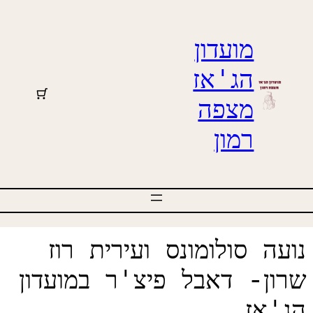
מועדון
הג'אז
מצפה
רמון
 סולומונס ועירית רוז
- דאבל פיצ'ר במועדון
אז