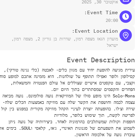
אוקטובר 30, 2025
Event Time:
20:00
Event Location:
מועדון הגאז מצפה רמון, שדרות בן גוריון 2, מצפה רמון,
ישראל
Event Descrip
יעה להופעת יחיד עם מגוון כלים- לאבטה (כלי נגינה טורקי),
 ולופר ואפילו תתופף על שולחנות. היא מזמינה אתכם למופע סוחף
ם טקסטים אישיים שצוללים אל עולם הפנטזיה והמשאלות,
הקסמים שמסתתרים בתוך היום יום.
Solo-Mons הינו מופע סולו של המוזיקאית נועה סולומונס. נועה מביאה
מה וחושפת את הקשר שלה עם מוזיקה באמצעות הכלים שלה-
לו. בהופעתה יוצרת לעיניי הקהל מוזיקה מקורית במפגש בין קול
קשת, תוך שימוש בלופר, מלודיות
קולות שמשתלבים בהרמוניה לאחד. ביצירותיה של נועה ניתן
לשמוע את השפעתם של סגנונות האינדי, ג׳אז, קלאסי וSOUL. בימים אלו
עה על אלבומה הראשון.