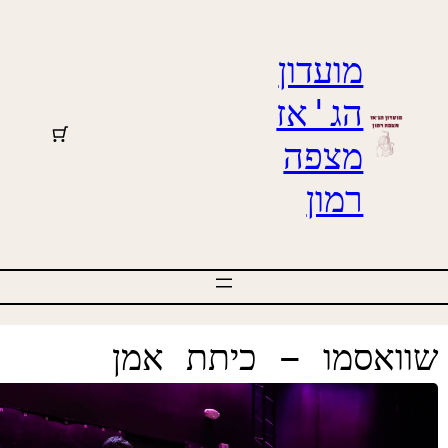
מועדון
הג'אז
מצפה
רמון
וואסמו – כיתת אמן