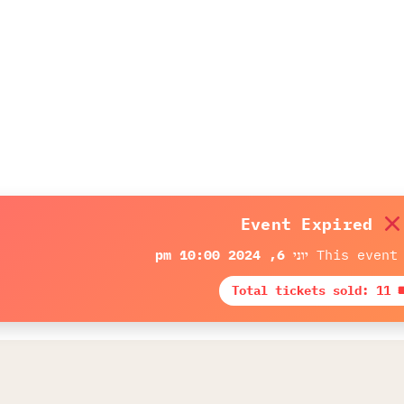
Event Expired
This event
יוני 6, 2024 10:00 pm
🎟 Total tickets 