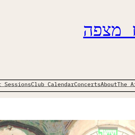
ז מצפה
r Sessions
Club Calendar
Concerts
About
The A