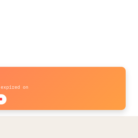
 expired on
sold: 11