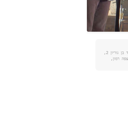
מועדון הג'אז, שדרות דוד בן גוריון 2,
פה רמון,