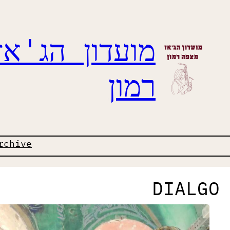
מועדון הג'א
רמון
rchive
DIALGO