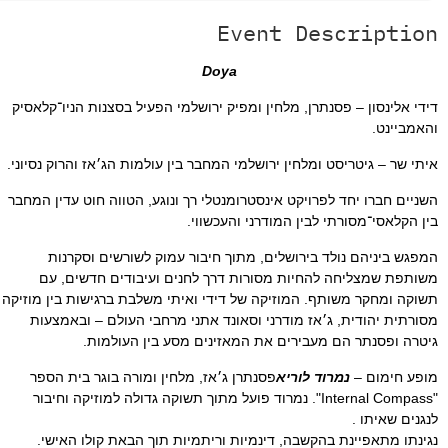
Event Descrip
Doya
סון – פסנתרן, מלחין ומפיק ירושלמי הפעיל בסצנות הניו־קלאסיק
ט.
 גיטריסט ומלחין ירושלמי המחבר בין עולמות הג׳אז והרוק נסיוני.
רו יחד לפרויקט אינסטרומנטלי רך ונוגע, הטווה חוט עדין המחבר
י־מסורתי לבין המודרני והעכשווי.
ניהם נולד בירושלים, מתוך חיבור עמוק לשורשים וסקרנות
מצליחה להחיות מסורות דרך לחנים ועיבודים חדשים, עם
חקר משותף. המוזיקה של דידי ואיתי משלבת ברגישות בין מוזיקה
יהודית, ג׳אז מודרני וסאונד אתני מרחבי העולם – ובאמצעות
סנתר הם מעבירים את המאזינים מסע בין העולמות.
ום –
נמרוד לוריא
פסנתרן ג׳אז, מלחין ומורה בוגר בית הספר
"Internal Compass". נמרוד פועל מתוך תשוקה גדולה למוזיקה וחיבור
יתו .
תאפיינת בהקשבה, דינמיות וריתמיות תוך הבאת קולו האישי.