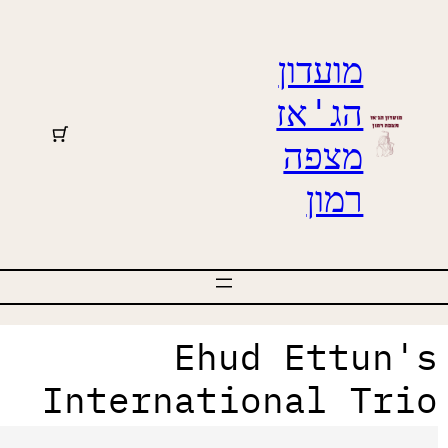
מועדון
הג'אז
מצפה
רמון
Ehud Ettun'
International Tri