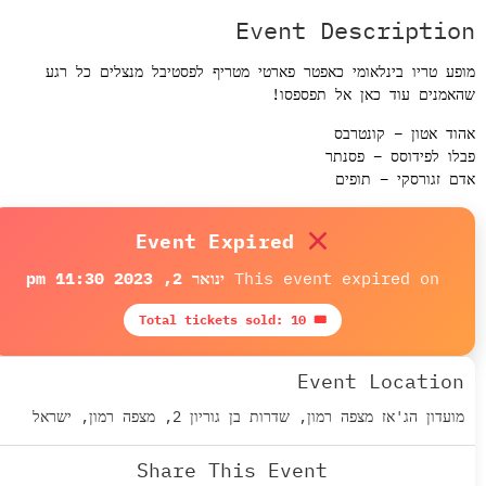
Event Descriptio
פע טריו בינלאומי כאפטר פארטי מטריף לפסטיבל מנצלים כל רגע
אמנים עוד כאן אל תפספסו!
וד אטון – קונטרבס
לו לפידוסס – פסנתר
ם זגורסקי – תופים
Event Expired
This event expired on
ינואר 2, 2023 11:30 pm
🎟 Total tickets sold: 10
Event Location
מועדון הג'אז מצפה רמון, שדרות בן גוריון 2, מצפה רמון, ישראל
Share This Event