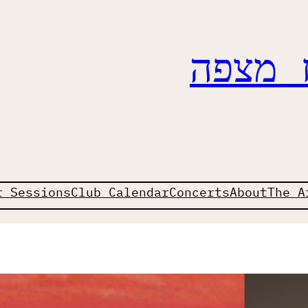
ז מצפה
r Sessions
Club Calendar
Concerts
About
The A