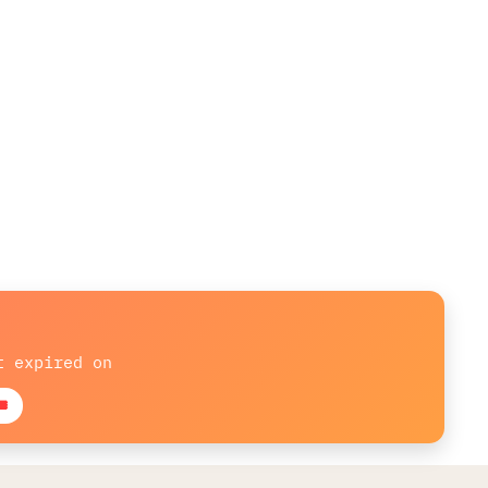
t expired on
sold: 15