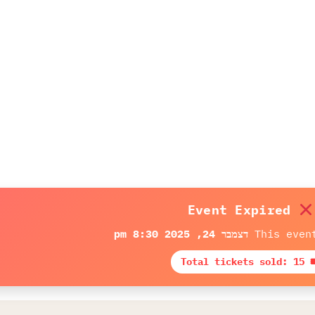
Event Expired
This even
דצמבר 24, 2025 8:30 pm
🎟 Total tickets 