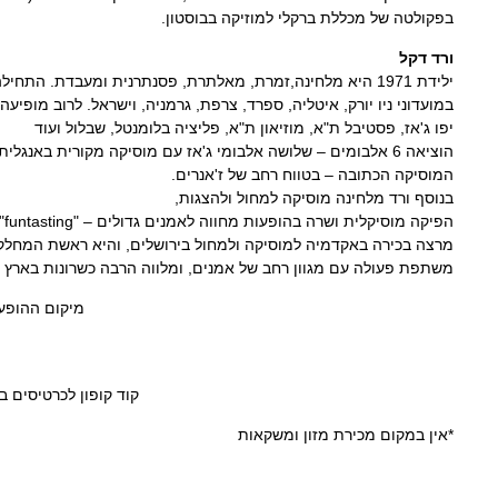
בפקולטה של מכללת ברקלי למוזיקה בבוסטון.
ורד דקל
ילידת 1971 היא מלחינה,זמרת, מאלתרת, פסנתרנית ומעבדת. ה
במועדוני ניו יורק, איטליה, ספרד, צרפת, גרמניה, וישראל. לרוב מו
יפו ג'אז, פסטיבל ת"א, מוזיאון ת"א, פליציה בלומנטל, שבלול ועוד
הוציאה 6 אלבומים – שלושה אלבומי ג'אז עם מוסיקה מקורית באנ
המוסיקה הכתובה – בטווח רחב של ז'אנרים.
בנוסף ורד מלחינה מוסיקה למחול ולהצגות,
הפיקה מוסיקלית ושרה בהופעות מחווה לאמנים גדולים – "funtasting" – שירי סטינג בעיבודי ג'אז, להקת abba בג'אז, ואריתה פרנקלין.
מרצה בכירה באקדמיה למוסיקה ולמחול בירושלים, והיא ראשת המחלק
משתפת פעולה עם מגוון רחב של אמנים, ומלווה הרבה כשרונות בארץ – 
מיקום ההופע
קוד קופון לכרטיסים במכירה מוקדמת 
*אין במקום מכירת מזון ומשקאות