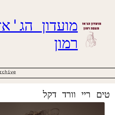
מועדון הג'א
רמון
rchive
טים ריי וורד דקל