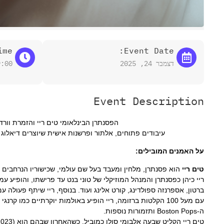
me:
Event Date:
דצמבר 24, 2025
9:00
Event Description
הפסנתרן הבינלאומי טים ריי והזמרת וורד
עיבודים פתוחים, אלתור ופרשנות אישית שיוצרים דיאלוג מ
על האמנים המובילים:
טים ריי
הוא פסנתרן, מלחין ומעבד בעל שם עולמי, שכישוריו הנרחבים כ
ברטון, אספרנזה ספולדינג, קורט אלינג ועוד. בנוסף, ריי שיתף פעולה עם
עם מעל 100 הקלטות ברזומה, ריי הופיע באולמות יוקרתיים כמו
ה-Boston Pops ותזמורות נוספות.
טים ריי הקליט שבעה אלבומי סולו כמוביל, כשהאחרון שבהם הוא