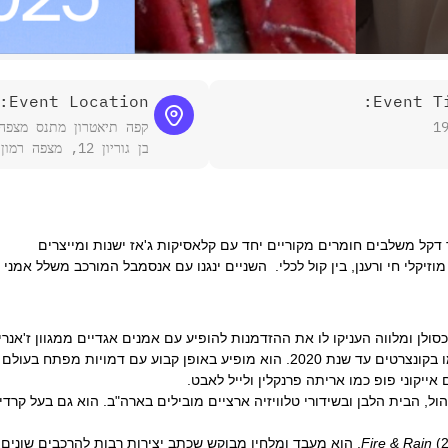
Event Location:
Event Ti
1
קפה תיאטרון מתנס מצפה
בן גוריון 12, מצפה רמון, ישראל
 דקל משלבים חומרים מקוריים יחד עם קלאסיקות ג'אז ישנות ומייצרים
וזיקלי חי ורענן, בין קול לכלי. השניים ינגנו עם אנסמבל המורכב משלל אמני
סולן ומלווה העניקו לו את ההזדמנות להופיע עם אמנים אגדיים ממגוון ז'אנרי
ריי כיהן כפסנתרן והמנהל המוזיקלי של טוני בנט עד פרישתו, והופיע עמו בקונצרטים עד שנת 2020. הוא מופיע באופן קבוע
 אייקוני פופ כמו אריתה פרנקלין ולייל לאבט.
 קרנגי הול, הבית הלבן ובשידורי טלוויזיה ארציים מובילים בארה"ב. הוא גם בעל ק
Fire & Rain
(2023). הוא מעבד ומלחין מבוקש שכתב יצירות רבות להרכבים שונים