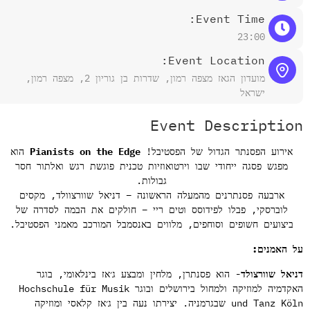
Event Time:
23:00
Event Location:
מועדון הגאז מצפה רמון, שדרות בן גוריון 2, מצפה רמון,
ישראל
Event Descriptio
אירוע הפסנתר הגדול של הפסטיבל!
Pianists on the Edge
הוא
מפגש פסגה ייחודי שבו וירטואוזיות טכנית פוגשת רגש ואלתור חסר
גבולות.
ארבעה פסנתרנים מהמעלה הראשונה – דניאל שוורצוולד, מקסים
לוברסקי, פבלו לפידוסס וטים ריי – חולקים את הבמה לסדרה של
ביצועים חשופים וסוחפים, מלווים באנסמבל המורכב מאמני הפסטיבל.
 האמנים:
יאל שוורצולד-
הוא פסנתרן, מלחין ומבצע ג׳אז בינלאומי, בוגר
האקדמיה למוזיקה ולמחול בירושלים ובוגר Hochschule für Musik
und Tanz Köln שבגרמניה. יצירתו נעה בין ג׳אז קלאסי ומוזיקה