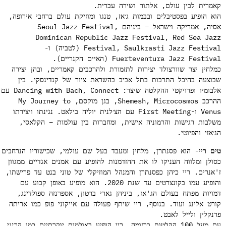
מרית לבין עולם, אלתור ושירה עברית.
א הופיע בפסטיבלים ובבמות ג׳אז, טנגו ומוזיקת עולם ברחבי אירופה,
אסיה, אמריקה וישראל – ביניהם Seoul Jazz Festival,
Dominican Republic Jazz Festival, Red Sea Ja
Festival, Saulkrasti Jazz Festival (לטביה) ו-
Fuerteventura Jazz Festi (האיים הקנריים).
לחין יצר שוורצולד יצירות לתזמורת ולהרכבים קאמריים, ובהן יצירה
וצעה בהיכל התרבות בתל אביב בהשראת ציור של קנדינסקי. בין
אלבומיו ופרויקטי ההקלטה שיצר: Dancing with Bach, Connect עם
ההרכב Shemesh, Microcosmos, בגן מוקסם, My Journey to
Venus ו-First Meeting עם הצ׳לנית יוליה בילאט. נגינתו ויצירתו
לבות רגישות והרמוניה אישית, ומחברות בין עולמות – הקלאסי,
׳אזי והפיוטי.
ם ריי-
הוא פסנתרן, מלחין ומעבד בעל שם עולמי, שכישוריו הנרחבים
ולן ומלווה העניקו לו את ההזדמנות להופיע עם אמנים אגדיים ממגוון
אנרים. ריי כיהן כפסנתרן והמנהל המוזיקלי של טוני בנט עד פרישתו,
והופיע עמו בקונצרטים עד שנת 2020. הוא מופיע באופן קבוע עם
ויות מפתח בעולם הג'אז, ביניהן גארי ברטון, אספרנזה ספולדינג,
רט אלינג ועוד. בנוסף, ריי שיתף פעולה עם אייקוני פופ כמו אריתה
נקלין ולייל לאבט.
עם מעל 100 הקלטות ברזומה, ריי הופיע באולמות יוקרתיים כמו קרנגי