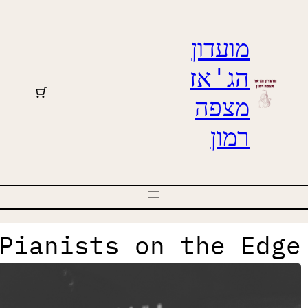
מועדון
הג'אז
מצפה
רמון
Pianists on the Edg