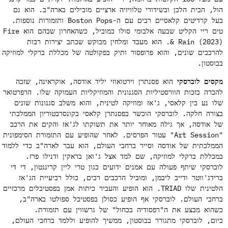
ל, הבית הלבן ובשידורי טלוויזיה ארציים מובילים בארה"ב. הוא גם
 קרדיטים קלאסיים רבים עם ה-Boston Pops ותזמורות נוספות.
טים ריי הקליט שבעה אלבומי סולו כמוביל, כשהאחרון שבהם הוא Fire
& Rain (2023). הוא מעבד ומלחין מבוקש שכתב יצירות רבות
רכבים שונים, והוא פרופסור ותיק בפקולטה של מכללת ברקלי למוזיקה
וסטון.
סים לוברסקי
הוא פסנתרן וירטואוזי יליד אודסה, אוקראינה, שזכה
כרה בזכות הוורסטיליות הסגנונית והמוזיקליות העמוקה שלו. הרפרטואר
ו נע בין קלאסי, ג'אז ומוזיקה לטינית, והוא משלב סגנונות שונים
ורה חלקה. לוברסקי הוכשר כפסנתרן קלאסי בקונסרבטוריון הממלכתי
 אודסה, אך גילה מאוחר יותר את תשוקתו לג'אז והקים את הרכב
"Art Session" עטור הפרסים. לאחר שהופיע עם התזמורת הסימפונית
מלכתית של אודסה וסייר ברחבי העולם, הוא עבר לארה"ב כדי ללמוד
כללת ברקלי למוזיקה, שם למד אצל ג'ואן בראקין ודנילו פרז.
ברסקי שיתף פעולה עם אמנים ידועים כגון טרי ליין קרינגטון, די די
ידג'ווטר ודייב ליבמן, ומוביל הרכבים רבים, כולל רביעיית הג'אז
הלטינית שלו TRIAD. הוא הופיע והעביר כיתות אמן בפסטיבלים מרכזיים
חבי העולם. לוברסקי אף הופיע כסולן בפסטיבל ספולטו בארה"ב,
הוא מבצע את ה"רפסודיה בכחול" של גרשווין עם תזמורת.
ום, לוברסקי מתגורר בבוסטון, ממשיך להופיע וללמד ברחבי העולם,