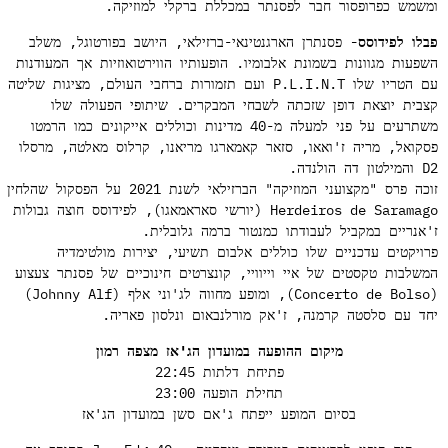
שמש כפרופסור חבר לפסנתר במכללת ברקלי למוזיקה.
לו לפידוסס-
פסנתרן הארגנטינאי-ברזילאי, היושב בפורטוגל, משלב
פעות מגוונות בשמונת אלבומיו. הופעותיו הווירטואוזיות אך המעודנות
עם הטריו שלו P.L.I.N.T ועם תזמורות ברחבי העולם, מציגות שליטה
בית יוצאת דופן שזכתה לשבחי המבקרים. שיתופי הפעולה שלו
משתרעים על פני למעלה מ-40 מדינות וכוללים אייקונים כמו הרמטו
קואל, מריה ז'ואאו, סזאר קאמארגו מריאנו, קרלוס מאלטה, מרסלו
 הולנדה.
זוכה פרס "מקצועני המוזיקה" הברזילאי לשנת 2021 על הפסקול שהלחין
Herdeiros de Saramago (יורשי סאראמאגו), לפידוסס חוצה גבולות
אנריים במקביל לעבודתו כמנטור ברמה גלובלית.
ויקטים עדכניים שלו כוללים אלבום תשיעי, יצירות מולטימדיה
שלבות טקסטים של איי וייוויי, קונצרטים חינוכיים של פסנתר צעצוע
(Concerto de Bolso), ומופע מחווה לג'וני אלף (Johnny Alf)
ד עם סלסטה קרמנה, ז'אק מורלנבאום ונלסון פאריה.
מיקום ההופעה במועדון הג'אז מצפה רמון
פתיחת דלתות 22:45
תחילת הופעה 23:00
בסיום המופע ייפתח ג'אם סשן במועדון הג'אז