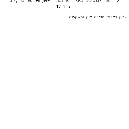
קוד קופון לכרטיסים במכירה מוקדמת – JazzEdge40 בתוקף עד
ה17.12
ין במקום מכירת מזון ומשקאות