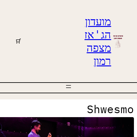
מועדון
הג'אז
מצפה
רמון
Shwesm